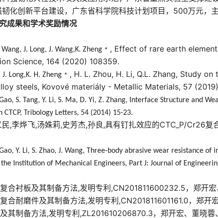
强韧化创新平台建设，广东省科学院科技计划项目，
500
万元，
究成果和学术奖励情况
﹡
, Effect of rare earth elemen
. Wang, J. Long, J. Wang,K. Zheng
sion Science, 164 (2020) 108359.
﹡
, H. L. Zhou, H. Li, Q.L. Zhang, Study o
, J. Long,K. H. Zheng
lloy steels, Kovové materiály - Metallic Materials, 57 (2019
 Gao, S. Tang, Y. Li, S. Ma, D. Yi, Z. Zhang, Interface Structure and
 CTCP, Tribology Letters, 54 (2014) 15-23.
义民
,
李烨飞
,
汤姝莉
,
史芳杰
,
孙良
,
具有钉扎效应的
CTC_P/Cr26
复
 Gao, Y. Li, S. Zhao, J. Wang, Three-body abrasive wear resistance of 
the Institution of Mechanical Engineers, Part J: Journal of Engineerin
复合衬板及其制备方法
,
发明专利
,CN201811600232.5
，郑开宏
复合耐磨件及其制备方法
,
发明专利
,CN201811601161.0
，郑开
及其制备方法
,
发明专利
,ZL201610206870.3
，郑开宏、董晓蓉