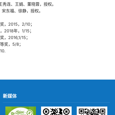
王秀连、王娟、董晓蓉，授权。
、宋东福、徐静，授权。
奖，
2015
，
2/10
；
，
2018
年，
1/15
；
奖，
2016,1/15
；
等奖，
5/8
；
10.
新媒体