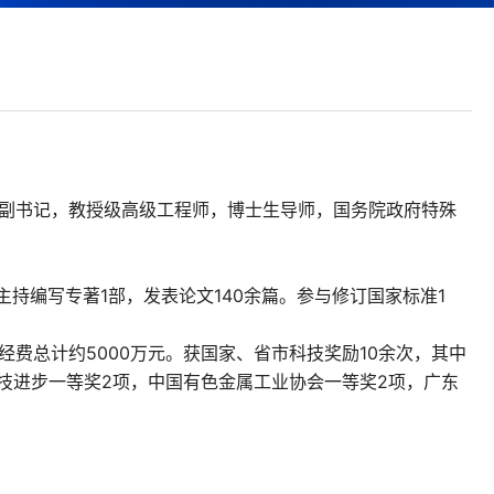
副书记，教授级高级工程师，博士生导师，国务院政府特殊
主持编写专著
1
部，发表论文
140
余篇。参与修订国家标准
1
经费总计约
5000
万元。获国家、省市科技奖励
10
余次，其中
技进步一等奖
2
项，中国有色金属工业协会一等奖
2
项，广东