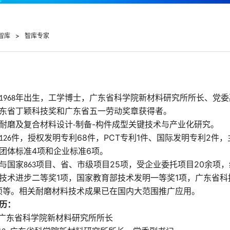
智库
>
智库专家
年出生，工学博士，广东省科学院新材料研究所所长、党委
1968
东省丁颖科技奖和广东省五一劳动奖章获得者。
耐磨及复合材料设计
制备
-
构件成型关键技术与产业化研究。
-
件，授权发明专利
68
件，
PCT
专利
1
件、国际发明专利
2
件，
126
团体标准
4
项和企业标准
6
项。
与国家
项目、省、市级项目
25
项，受企业委托项目
20
余项，
863
技术进步二等奖
1
项，国家教育部技术发明一等奖
1
项，广东省科
项等。相关耐磨材料技术成果已在国内大范围推广应用。
历
：
广东省科学院新材料研究所所长