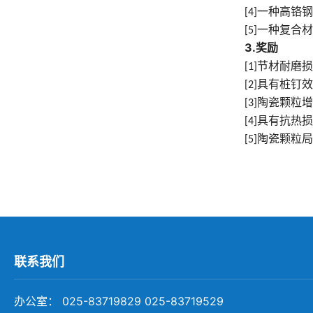
一种高铬钢
[4]
一种复合材
[5]
3.
奖励
节材耐磨损
[1]
具有桩钉效
[2]
陶瓷颗粒增
[3]
具有抗热损
[4]
陶瓷颗粒局
[5]
联系我们
办公室： 025-83719829 025-83719529