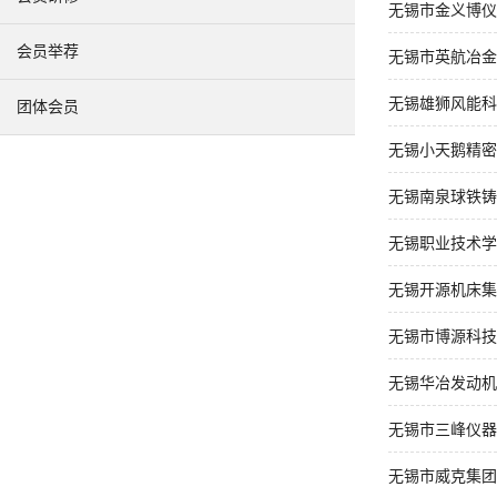
无锡市金义博仪
会员举荐
无锡市英航冶金
无锡雄狮风能科
团体会员
无锡小天鹅精密
无锡南泉球铁铸
无锡职业技术学
无锡开源机床集
无锡市博源科技
无锡华冶发动机
无锡市三峰仪器
无锡市威克集团