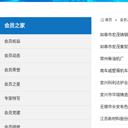
首页
>
会员
会员之家
如皋市宏茂铸钢
会员权益
如皋市宏茂重型
会员动态
常州柴油机厂
会员荣誉
南车戚墅堰机车
宜兴科利达炉业
会员之星
宜兴市华瑞铸造
专家特写
无锡市长安有色
会员党建
江苏新材料股份
会员研修