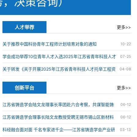
务，决策咨询）
人才举荐
更多>>
关于推荐中国科协青年工程师计划培育对象的通知
10-22
学会成功举荐10位青年人才入选2025年江苏省青年科技人才
07-25
托举工程
关于转发《关于开展2025年江苏省青年科技人才托举工程资
04-08
助对象评选推荐工作的通知》的通知
创新平台
更多>>
江苏省铸造学会陆文龙理事长率团赴六合考察，共谋智能铸
06-12
造科技创新发展新篇章
江苏省铸造学会理事长陆文龙教授受聘无锡市锡山区新材料
06-12
产业链“红链顾问”
科经融合面对面 千名专家进千企——江苏省铸造学会产业研
03-13