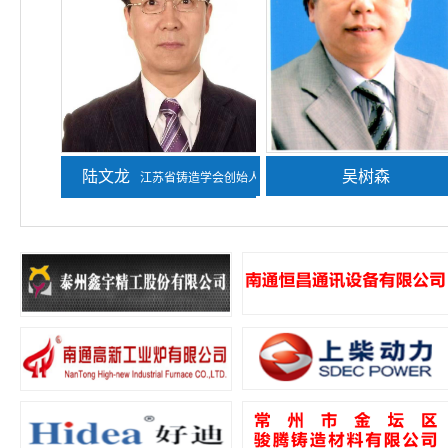
陆文龙
熊守美
吴树森
江苏省铸造学会创始人