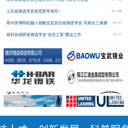
江苏省铸造学会祝您新年快乐！
01-09
常州多博特机器人胡敏总监到访省铸造学会 共商长三角铸
12-31
造智能化合作大计
省科协调研省铸造学会“会员之家”建设工作
12-11