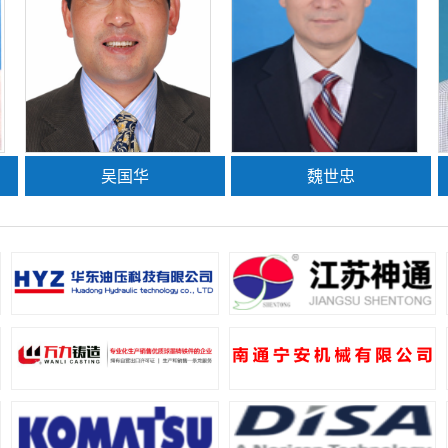
吴国华
魏世忠