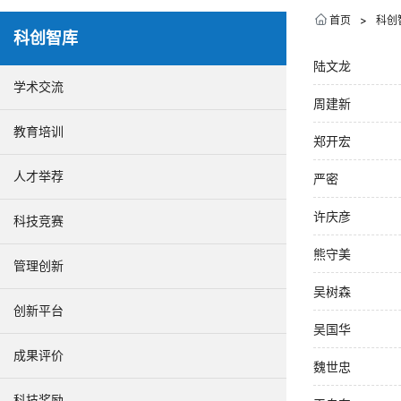
首页
>
科创
科创智库
陆文龙
学术交流
周建新
教育培训
郑开宏
人才举荐
严密
许庆彦
科技竞赛
熊守美
管理创新
吴树森
创新平台
吴国华
成果评价
魏世忠
科技奖励