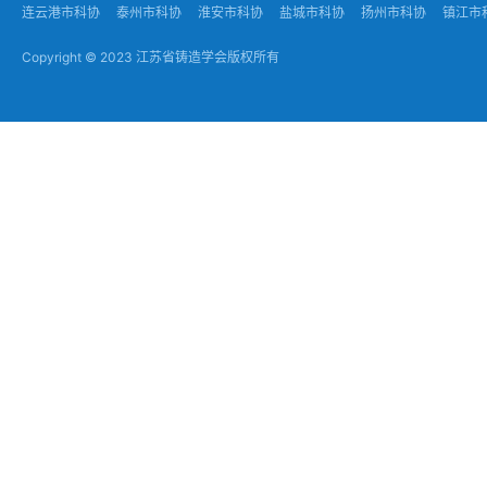
连云港市科协
泰州市科协
淮安市科协
盐城市科协
扬州市科协
镇江市
Copyright © 2023 江苏省铸造学会版权所有