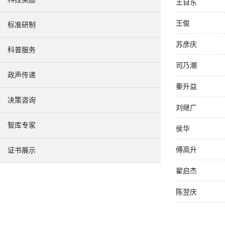
王自东
王俊
标准研制
苏彦庆
科普服务
司乃潮
政声传递
秦升益
决策咨询
刘继广
智库专家
侯华
傅高升
证书展示
翟启杰
陈翌庆