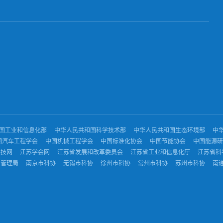
国工业和信息化部
中华人民共和国科学技术部
中华人民共和国生态环境部
中
国汽车工程学会
中国机械工程学会
中国标准化协会
中国节能协会
中国能源研
科技网
江苏学会网
江苏省发展和改革委员会
江苏省工业和信息化厅
江苏省科
督管理局
南京市科协
无锡市科协
徐州市科协
常州市科协
苏州市科协
南