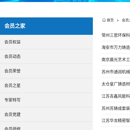
首页
>
会员
会员之家
常州三思环保科
会员权益
海安市万力铸造
会员动态
南京晨光艺术工
会员荣誉
苏州市通润机械
太仓皇广铸造材
会员之星
江苏吉鑫风能科
专家特写
苏州苏铸成套装
会员党建
江苏华龙精密智
会员研修