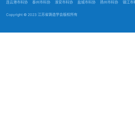
连云港市科协
泰州市科协
淮安市科协
盐城市科协
扬州市科协
镇江市
Copyright © 2023 江苏省铸造学会版权所有