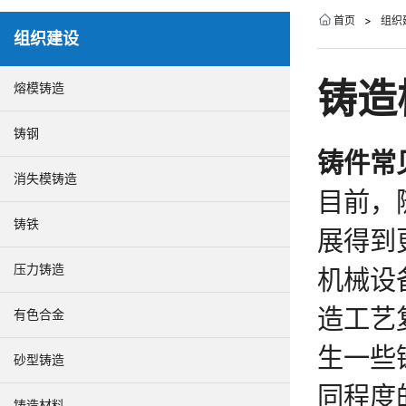
首页
>
组织
组织建设
铸造
熔模铸造
铸钢
铸件常
消失模铸造
目前，
铸铁
展得到
压力铸造
机械设
造工艺
有色合金
生一些
砂型铸造
同程度
铸造材料