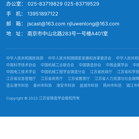
办公室： 025-83719829 025-83719529
手 机： 13951897122
邮 箱： jscast@163.com njluwenlong@163.com
地 址： 南京市中山北路283号一号楼A401室
中华人民共和国民政部
中华人民共和国国家发展和改革委员会
中华人民共和
中国科学技术协会
中国机械工业联合会
中国铸造协会
中国金属学会
中
中国电工技术学会
中国机械工程学会铸造分会
江苏省民政厅
江苏省科学
江苏省应急管理厅
江苏省商务厅
江苏省教育厅
江苏省人力资源与社会保
连云港市科协
泰州市科协
淮安市科协
盐城市科协
扬州市科协
镇江市
Copyright © 2023 江苏省铸造学会版权所有