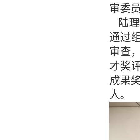
审委
陆
通过
审查
才奖
成果
人。